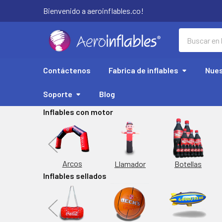
Bienvenido a aeroinflables.co!
Buscar
Contáctenos
Fabrica de inflables
Nues
Soporte
Blog
Inflables con motor
Replicas
Arcos
Botellas
Llamador
Inflables sellados
orta Latas
Inflable