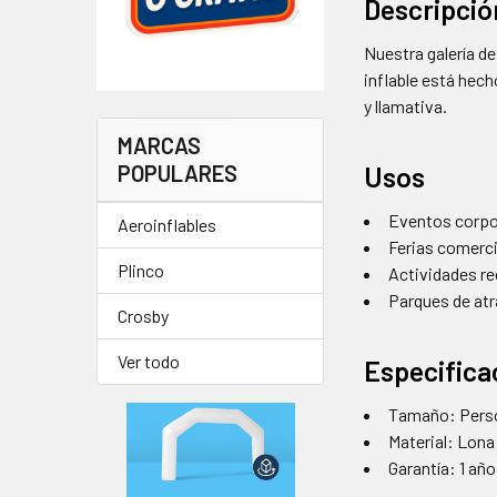
Descripció
Nuestra galería de
inflable está hech
y llamativa.
MARCAS
Usos
POPULARES
Eventos corpo
Aeroinflables
Ferias comerc
Plinco
Actividades re
Parques de at
Crosby
Ver todo
Especifica
Tamaño: Pers
Material: Lona
Garantía: 1 añ