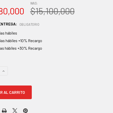
WAS:
80,000
$15,100,000
 ENTREGA:
OBLIGATORIO
ías hábiles
días hábiles +10% Recargo
días hábiles +30% Recargo
AS
 CANTIDAD:
AUMENTAR CANTIDAD: