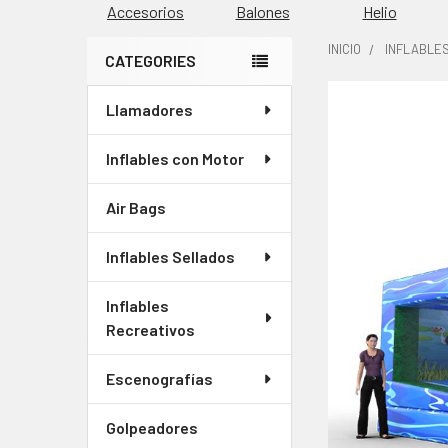
Accesorios
Balones
Helio
INICIO
INFLABLE
CATEGORIES
Barra
Llamadores
COMPRADOS
lateral
JUNTOS
CON
Inflables con Motor
FRECUENCIA:
Air Bags
SELECCIONAR
TODO
Inflables Sellados
AGREGAR
Inflables
SELECCIONADOS
Recreativos
AL CARRITO
Escenografías
Golpeadores