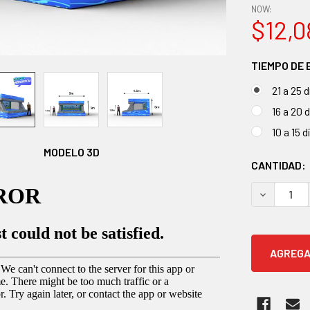
NOW:
$12,0
TIEMPO DE
21 a 25 d
16 a 20 
10 a 15 
MODELO 3D
EXISTENCI
CANTIDAD:
ACTUALES:
DISMINUIR