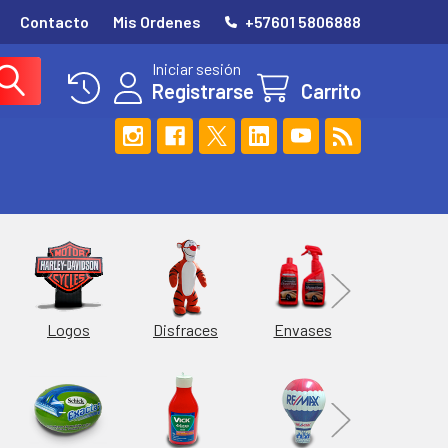
Contacto
Mis Ordenes
+57601 5806888
Iniciar sesión
Registrarse
Carrito
Esferas
Logos
Envases
Disfraces
Hieleras