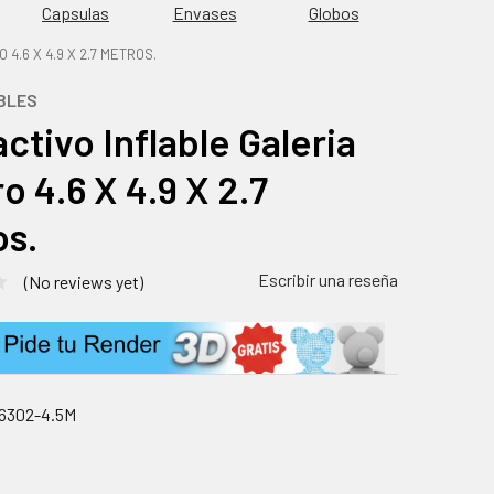
Capsulas
Envases
Globos
4.6 X 4.9 X 2.7 METROS.
BLES
activo Inflable Galeria
ro 4.6 X 4.9 X 2.7
s.
Escribir una reseña
(No reviews yet)
6302-4.5M