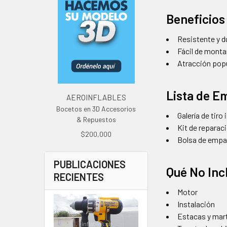
Beneficios
Resistente y d
Fácil de monta
Atracción popu
Lista de 
AEROINFLABLES
Bocetos en 3D Accesorios
Galería de tiro 
& Repuestos
Kit de reparac
$200,000
Bolsa de emp
PUBLICACIONES
Qué No Inc
RECIENTES
Motor
Instalación
Estacas y mart