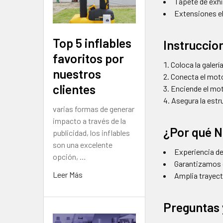
Tapete de exhi
Extensiones e
Top 5 inflables
Instruccio
favoritos por
Coloca la galerí
nuestros
Conecta el motor
clientes
Enciende el mot
Asegura la estr
varias formas de generar
impacto a través de la
¿Por qué 
publicidad, los inflables
son una excelente
Experiencia de
opción, …
Garantizamos c
Leer Más
Amplia trayect
Preguntas 