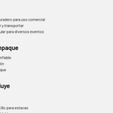
uradero para uso comercial
r y transportar
lar para diversos eventos
Empaque
inflable
ión
aque
luye
illo para estacas